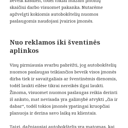
beveik kasdien, todėl tokiai mažam įmonių
skaičiui darbo visuomet pakanka. Nutarėme
apžvelgti kokiomis autobokštelių nuomos
paslaugomis naudojasi įvairios įmonės.
Nuo reklamos iki šventinės
aplinkos
Visų pirmiausia svarbu pabrėžti, jog autobokštelių
nuomos paslaugas teikiančios beveik visos įmonės
dirba tiek ir savaitgaliais ar šventinėmis dienomis,
todėl laukti eilėse tikrai nereikės ilgai laukti.
Žinoma, visuomet nuomos paslaugas reikia derinti
iš anksto, mat nevisada yra galimybė atvykti „čia ir
dabar“, todėl tokios įmonės ypatingai kruopčiai
planuoja ir derina savo laiką su klientais.
Taigi, dažniausiai autobokštelis yra matomas, kai