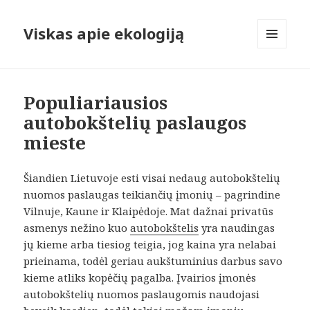
Viskas apie ekologiją
MENIU
IR
VALDIKLIAI
Populiariausios
autobokštelių paslaugos
mieste
Šiandien Lietuvoje esti visai nedaug autobokštelių
nuomos paslaugas teikiančių įmonių – pagrindine
Vilnuje, Kaune ir Klaipėdoje. Mat dažnai privatūs
asmenys nežino kuo
autobokštelis
yra naudingas
jų kieme arba tiesiog teigia, jog kaina yra nelabai
prieinama, todėl geriau aukštuminius darbus savo
kieme atliks kopėčių pagalba. Įvairios įmonės
autobokštelių nuomos paslaugomis naudojasi