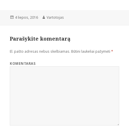
Paskelbta
Autorius
4 liepos, 2016
Vartotojas
Parašykite komentarą
El. pašto adresas nebus skelbiamas.
Būtini laukeliai pažymėti
*
KOMENTARAS