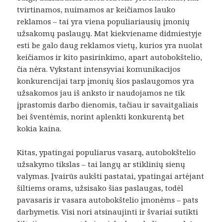
tvirtinamos, nuimamos ar keičiamos lauko
reklamos – tai yra viena populiariausių įmonių
užsakomų paslaugų. Mat kiekviename didmiestyje
esti be galo daug reklamos vietų, kurios yra nuolat
keičiamos ir kito pasirinkimo, apart autobokštelio,
čia nėra. Vykstant intensyviai komunikacijos
konkurencijai tarp įmonių šios paslaugomos yra
užsakomos jau iš anksto ir naudojamos ne tik
įprastomis darbo dienomis, tačiau ir savaitgaliais
bei šventėmis, norint aplenkti konkurentą bet
kokia kaina.
Kitas, ypatingai populiarus vasarą, autobokštelio
užsakymo tikslas – tai langų ar stiklinių sienų
valymas. Įvairūs aukšti pastatai, ypatingai artėjant
šiltiems orams, užsisako šias paslaugas, todėl
pavasaris ir vasara autobokštelio įmonėms – pats
darbymetis. Visi nori atsinaujinti ir švariai sutikti