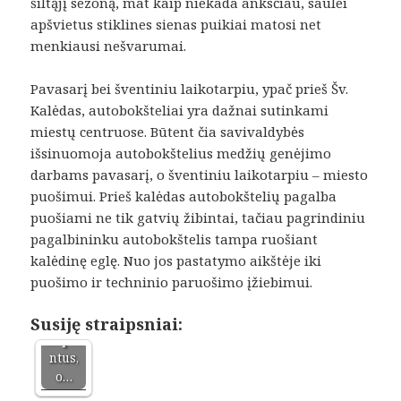
šiltąjį sezoną, mat kaip niekada anksčiau, saulei
apšvietus stiklines sienas puikiai matosi net
menkiausi nešvarumai.
Pavasarį bei šventiniu laikotarpiu, ypač prieš Šv.
Kalėdas, autobokšteliai yra dažnai sutinkami
miestų centruose. Būtent čia savivaldybės
išsinuomoja autobokštelius medžių genėjimo
Kodėl
darbams pavasarį, o šventiniu laikotarpiu – miesto
vis
puošimui. Prieš kalėdas autobokštelių pagalba
daugi
puošiami ne tik gatvių žibintai, tačiau pagrindiniu
au
pagalbininku autobokštelis tampa ruošiant
žmoni
kalėdinę eglę. Nuo jos pastatymo aikštėje iki
ų
puošimo ir techninio paruošimo įžiebimui.
renka
si
dantų
Susiję straipsniai:
impla
ntus,
o…