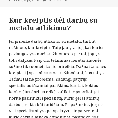
Kur kreiptis dėl darbų su
metalu atlikimu?
Jei prireikė darbų atlikimo su metalu, turbūt
nežinote, kur kreiptis. Taip jau yra, jog kai kurios
paslaugos yra mažiau žinomos. Apie tai, jog yra
toks dalykas kaip
cnc tekinimas
neretai žmonės
sužino tik tuomet, kai jo prireikia. Dažnai žmonės
kreipiasi į specialistus net nežinodami, kas tai yra.
Tačiau tai ne problema. Kadangi patyręs
specialistas išsamiai paaiškins, kas tai, kokius
konkrečius darbus reikės atlikti ir panašiai. Jei
norite pasirinkti specialistą, kuris gerai atliktų
darbus, reikia būti atidžiam. Pripažinkite, jog ne
visi specialistai yra perspektyvūs ir patyrę. Kai
kurie darbus atlieka atmestinai, pasitaiko, jog