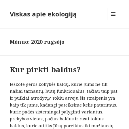
Viskas apie ekologiją
MENIU
IR
VALDIKLIAI
Mėnuo:
2020 rugsėjo
Kur pirkti baldus?
Ieškote geros kokybės baldų, kurie Jums ne tik
našiai tarnautų, būtų funkcionalūs, tačiau taip pat
ir puikiai atrodytų? Tokiu atveju šis straipsnis yra
kaip tik Jums, kadangi pateiksime kelis patarimus,
kurie padės sistemingai palyginti variantus,
prekybos vietas, pačius baldus ir rasti tokius
baldus, kurie atitiks Jūsų poreikius iki mažiausių