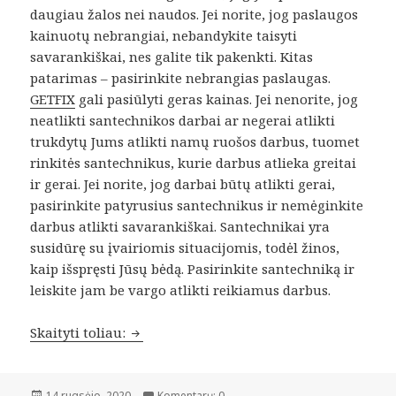
daugiau žalos nei naudos. Jei norite, jog paslaugos
kainuotų nebrangiai, nebandykite taisyti
savarankiškai, nes galite tik pakenkti. Kitas
patarimas – pasirinkite nebrangias paslaugas.
GETFIX
gali pasiūlyti geras kainas. Jei nenorite, jog
neatlikti santechnikos darbai ar negerai atlikti
trukdytų Jums atlikti namų ruošos darbus, tuomet
rinkitės santechnikus, kurie darbus atlieka greitai
ir gerai. Jei norite, jog darbai būtų atlikti gerai,
pasirinkite patyrusius santechnikus ir nemėginkite
darbus atlikti savarankiškai. Santechnikai yra
susidūrę su įvairiomis situacijomis, todėl žinos,
kaip išspręsti Jūsų bėdą. Pasirinkite santechniką ir
leiskite jam be vargo atlikti reikiamus darbus.
Kviesti santechniką ar atlikti santechni
Skaityti toliau:
Paskelbta
14 rugsėjo, 2020
Komentarų: 0