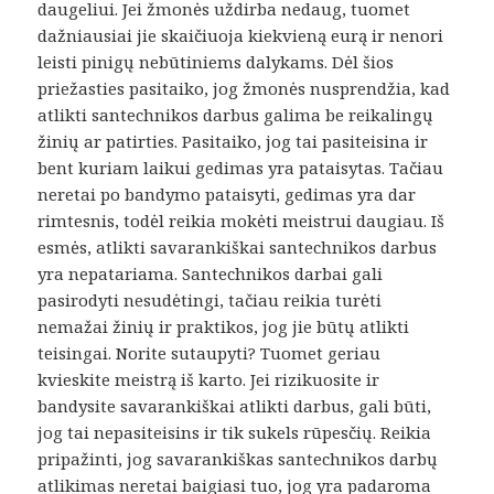
daugeliui. Jei žmonės uždirba nedaug, tuomet
dažniausiai jie skaičiuoja kiekvieną eurą ir nenori
leisti pinigų nebūtiniems dalykams. Dėl šios
priežasties pasitaiko, jog žmonės nusprendžia, kad
atlikti santechnikos darbus galima be reikalingų
žinių ar patirties. Pasitaiko, jog tai pasiteisina ir
bent kuriam laikui gedimas yra pataisytas. Tačiau
neretai po bandymo pataisyti, gedimas yra dar
rimtesnis, todėl reikia mokėti meistrui daugiau. Iš
esmės, atlikti savarankiškai santechnikos darbus
yra nepatariama. Santechnikos darbai gali
pasirodyti nesudėtingi, tačiau reikia turėti
nemažai žinių ir praktikos, jog jie būtų atlikti
teisingai. Norite sutaupyti? Tuomet geriau
kvieskite meistrą iš karto. Jei rizikuosite ir
bandysite savarankiškai atlikti darbus, gali būti,
jog tai nepasiteisins ir tik sukels rūpesčių. Reikia
pripažinti, jog savarankiškas santechnikos darbų
atlikimas neretai baigiasi tuo, jog yra padaroma