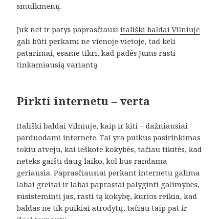
smulkmenų.
Juk net ir patys paprasčiausi
itališki baldai Vilniuje
gali būti perkami ne vienoje vietoje, tad keli
patarimai, esame tikri, kad padės Jums rasti
tinkamiausią variantą.
Pirkti internetu – verta
Itališki baldai Vilniuje, kaip ir kiti – dažniausiai
parduodami internete. Tai yra puikus pasirinkimas
tokiu atveju, kai ieškote kokybės, tačiau tikitės, kad
neteks gaišti daug laiko, kol bus randama
geriausia. Paprasčiausiai perkant internetu galima
labai greitai ir labai paprastai palyginti galimybes,
susisteminti jas, rasti tą kokybę, kurios reikia, kad
baldas ne tik puikiai atrodytų, tačiau taip pat ir