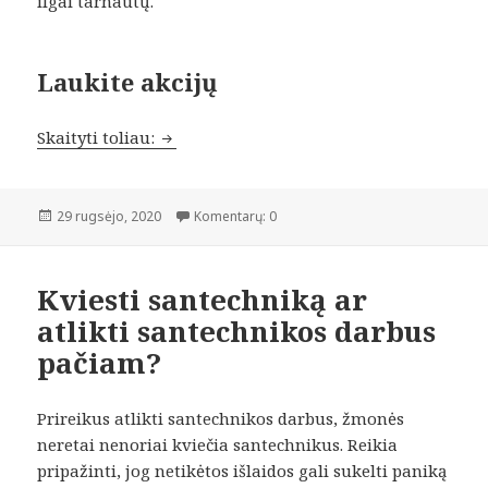
ilgai tarnautų.
Laukite akcijų
Kur pirkti baldus?
Skaityti toliau:
Paskelbta
29 rugsėjo, 2020
Komentarų: 0
Kviesti santechniką ar
atlikti santechnikos darbus
pačiam?
Prireikus atlikti santechnikos darbus, žmonės
neretai nenoriai kviečia santechnikus. Reikia
pripažinti, jog netikėtos išlaidos gali sukelti paniką