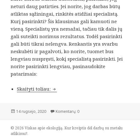
neturi daug patirties. Jei norite, jog darbas būtų
atliktas sąžiningai, rinkitės atidžiai specialistą.
Kurį pasirinkti? Šis klausimas gali kamuoti ne
vieną. Specialistų yra nemažai, tačiau tik dalis jų
gali suteikti norimus rezultatus. Todėl pasirinkti
gali būti tikrai nelengva. Renkantis yra svarbu
neskubėti ir pagalvoti, ko norite, tuomet bus
lengviau nuspręsti, kokį specialistą pasirinkti. Jei
norite pasirinkti lengviau, pasinaudokite
patarimais:
Kur kreiptis dėl darbų su metalu atli
Skaityti toliau:
Paskelbta
14 rugsėjo, 2020
Komentarų: 0
© 2026 Viskas apie ekologiją. Kur kreiptis dėl darbų su metalu
atlikimu?.