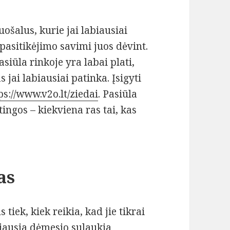
ošalus, kurie jai labiausiai
pasitikėjimo savimi juos dėvint.
siūla rinkoje yra labai plati,
s jai labiausiai patinka. Įsigyti
ps://www.v2o.lt/ziedai
. Pasiūla
tingos – kiekviena ras tai, kas
as
tiek, kiek reikia, kad jie tikrai
iausia dėmesio sulaukia