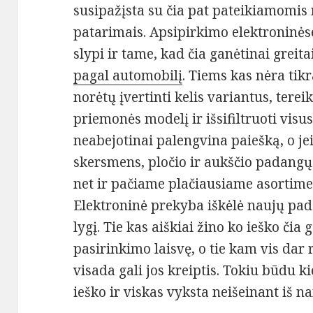
susipažįsta su čia pat pateikiamomis
patarimais. Apsipirkimo elektronin
slypi ir tame, kad čia ganėtinai greit
pagal automobilį
. Tiems kas nėra tik
norėtų įvertinti kelis variantus, tere
priemonės modelį ir išsifiltruoti vis
neabejotinai palengvina paiešką, o jei
skersmens, pločio ir aukščio padangų 
net ir pačiame plačiausiame asortime
Elektroninė prekyba iškėlė naujų pad
lygį. Tie kas aiškiai žino ko ieško čia
pasirinkimo laisvę, o tie kam vis dar 
visada gali jos kreiptis. Tokiu būdu k
ieško ir viskas vyksta neišeinant iš n