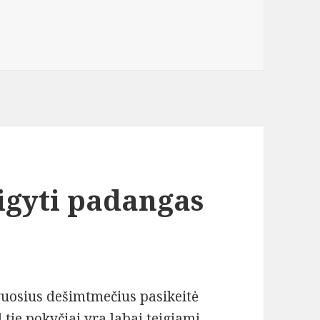
sigyti padangas
uosius dešimtmečius pasikeitė
 tie pokyčiai yra labai teigiami.