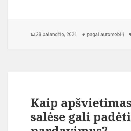
Paskelbta
Žymos
28 balandžio, 2021
pagal automobilį
Kaip apšvietima
salėse gali padėt
pardavimus?