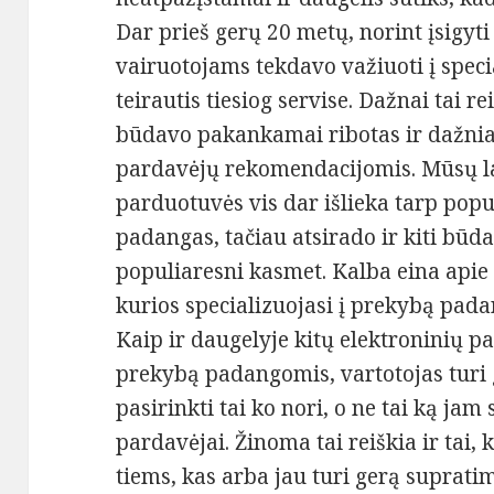
Dar prieš gerų 20 metų, norint įsigy
vairuotojams tekdavo važiuoti į spec
teirautis tiesiog servise. Dažnai tai 
būdavo pakankamai ribotas ir dažniau
pardavėjų rekomendacijomis. Mūsų lai
parduotuvės vis dar išlieka tarp popul
padangas, tačiau atsirado ir kiti būda
populiaresni kasmet. Kalba eina apie
kurios specializuojasi į prekybą pad
Kaip ir daugelyje kitų elektroninių p
prekybą padangomis, vartotojas turi 
pasirinkti tai ko nori, o ne tai ką ja
pardavėjai. Žinoma tai reiškia ir tai
tiems, kas arba jau turi gerą suprat