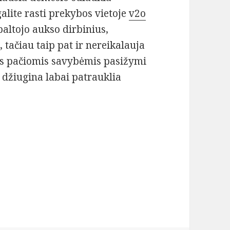
galite rasti prekybos vietoje
v2o
baltojo aukso dirbinius,
, tačiau taip pat ir nereikalauja
mis pačiomis savybėmis pasižymi
i džiugina labai patrauklia
ai patinka moterims?