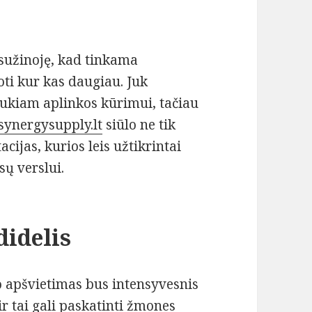
sužinoję, kad tinkama
ti kur kas daugiau. Juk
jaukiam aplinkos kūrimui, tačiau
synergysupply.lt
siūlo ne tik
acijas, kurios leis užtikrintai
sų verslui.
didelis
o apšvietimas bus intensyvesnis
r tai gali paskatinti žmones