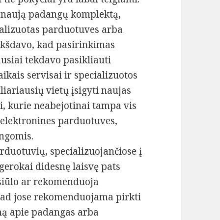
ti naują padangų komplektą,
ializuotas parduotuves arba
reikšdavo, kad pasirinkimas
siai tekdavo pasikliauti
kais servisai ir specializuotos
iariausių vietų įsigyti naujas
i, kurie neabejotinai tampa vis
 elektronines parduotuves,
angomis.
arduotuvių, specializuojančiose į
gerokai didesnę laisvę pats
m siūlo ar rekomenduoja
, kad jose rekomenduojama pirkti
imą apie padangas arba