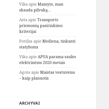
Vika
apie
Mamyte, man
skauda pilvuką…
Asta
apie
Transporto
priemonių pasirinkimo
kriterijai
Povilas
apie
Mediena, tinkanti
statyboms
Vika
apie
APVA parama saulės
elektrinėms 2020 metais
Agota
apie
Maistas vestuvėms
– kaip planuotis
ARCHYVAI