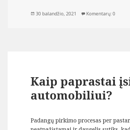
Paskelbta
30 balandžio, 2021
Komentarų: 0
Kaip paprastai į
automobiliui?
Padangų pirkimo procesas per pastar
neatpažįstamai ir daugelis sutiks, kad