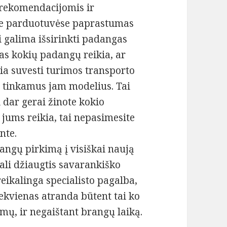
 rekomendacijomis ir
ėse parduotuvėse paprastumas
ai galima išsirinkti padangas
ras kokių padangų reikia, ar
ikia suvesti turimos transporto
us tinkamus jam modelius. Tai
 dar gerai žinote kokio
jums reikia, tai nepasimesite
nte.
angų pirkimą į visiškai naują
 gali džiaugtis savarankiško
reikalinga specialisto pagalba,
iekvienas atranda būtent tai ko
amų, ir negaištant brangų laiką.