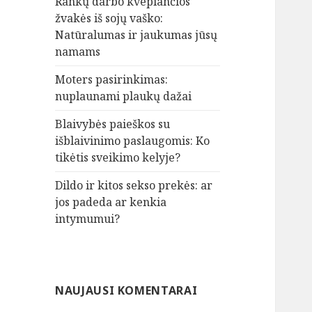
Rankų darbo kvepiančios
žvakės iš sojų vaško:
Natūralumas ir jaukumas jūsų
namams
Moters pasirinkimas:
nuplaunami plaukų dažai
Blaivybės paieškos su
išblaivinimo paslaugomis: Ko
tikėtis sveikimo kelyje?
Dildo ir kitos sekso prekės: ar
jos padeda ar kenkia
intymumui?
NAUJAUSI KOMENTARAI