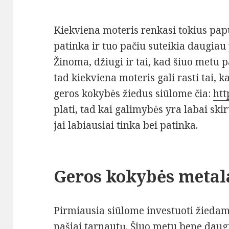
Kiekviena moteris renkasi tokius papu
patinka ir tuo pačiu suteikia daugiau 
Žinoma, džiugi ir tai, kad šiuo metu pa
tad kiekviena moteris gali rasti tai, ka
geros kokybės žiedus siūlome čia:
htt
plati, tad kai galimybės yra labai skir
jai labiausiai tinka bei patinka.
Geros kokybės metal
Pirmiausia siūlome investuoti žiedams 
našiai tarnautų. Šiuo metu bene daug