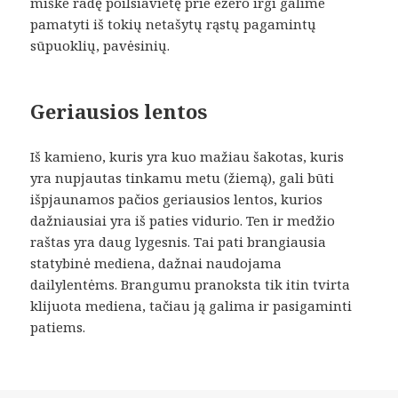
miške radę poilsiavietę prie ežero irgi galime
pamatyti iš tokių netašytų rąstų pagamintų
sūpuoklių, pavėsinių.
Geriausios lentos
Iš kamieno, kuris yra kuo mažiau šakotas, kuris
yra nupjautas tinkamu metu (žiemą), gali būti
išpjaunamos pačios geriausios lentos, kurios
dažniausiai yra iš paties vidurio. Ten ir medžio
raštas yra daug lygesnis. Tai pati brangiausia
statybinė mediena, dažnai naudojama
dailylentėms. Brangumu pranoksta tik itin tvirta
klijuota mediena, tačiau ją galima ir pasigaminti
patiems.