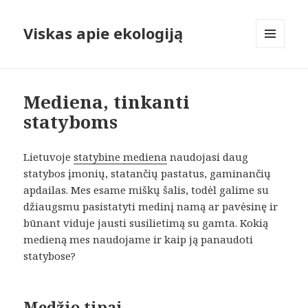
Viskas apie ekologiją
MENIU
IR
VALDIKLIAI
Mediena, tinkanti
statyboms
Lietuvoje
statybine mediena
naudojasi daug
statybos įmonių, statančių pastatus, gaminančių
apdailas. Mes esame miškų šalis, todėl galime su
džiaugsmu pasistatyti medinį namą ar pavėsinę ir
būnant viduje jausti susilietimą su gamta. Kokią
medieną mes naudojame ir kaip ją panaudoti
statybose?
Medžio tipai