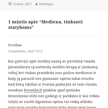
Paskelbta
Autorius
12 kovo, 2017
Vartotojas
1 mintis apie “Mediena, tinkanti
statyboms”
Povilas
parašė:
23 balandžio, 2025 15:13
kai galvoju apie medinį namą ar pavėsinę visada
įsivaizduoju tą natūralų medžio kvapą ir jaukumą
viduj bet viskas prasideda nuo pačios medienos ir
kaip ją paruoši nes pjaunant rąstus labai svarbu
kad būtų tiksliai ir švariai padaryta aš tam visada
naudoju
forestila.lt
pjūklus ypač patinka
benzininiai stihl nes galingi ir patikimi ir kai reikia
tašyti ar ruošti ilgesnius rąstus tai viską atlieku
pats man svarbu kad pjūvis būtų lygus ypač jeigu