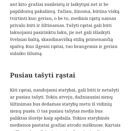
ant kito gražiai susileistų ir laikytųsi net ir be
papildomų pakalimų. Tačiau, žinoma, būtina viską
tvirtinti kuo geriau, o be to, medinis rąstų namas
privalo būti ir šiltinamas. Tašyti rąstai gali būti
lakuojami pasirinktu laku, jie net gali išlaikyti
švelniai baltą, skandinavišką stilių primenančią
spalvą. Kuo ilgesni rąstai, tuo brangesnis ir geriau
sulaiko šilumą.
Pusiau tašyti rąstai
Kiti rąstai, naudojami statybai, gali būti ir netašyti
ar pusiau tašyti. Tokiu atveju, dažniausiai sienų
šiltinimas bus dedamas statybų metu iš vidinių
sienų pusės. O tas pusiau tašytas medis bus
paliktas išorėje kaip apdaila. Tokios statybinės
medienos pastatai gražiai atrodo miškuose. Kartais