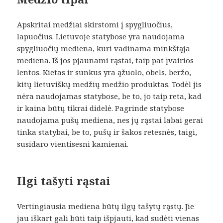
Apskritai medžiai skirstomi į spygliuočius,
lapuočius. Lietuvoje statybose yra naudojama
spygliuočių mediena, kuri vadinama minkštąja
mediena. Iš jos pjaunami rąstai, taip pat įvairios
lentos. Kietas ir sunkus yra ąžuolo, obels, beržo,
kitų lietuviškų medžių medžio produktas. Todėl jis
nėra naudojamas statybose, be to, jo taip reta, kad
ir kaina būtų tikrai didelė. Pagrinde statybose
naudojama pušų mediena, nes jų rąstai labai gerai
tinka statybai, be to, pušų ir šakos retesnės, taigi,
susidaro vientisesni kamienai.
Ilgi tašyti rąstai
Vertingiausia mediena būtų ilgų tašytų rąstų. Jie
jau iškart gali būti taip išpjauti, kad sudėti vienas