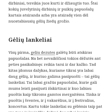
dirbiniai, tereikia juos kurti ir džiaugtis tuo. Štai
kokių juvelyrinių dirbinių ir puikių papuošalų
kartais atsiranda arba yra atsiradę vien dėl
nuostabiausių gėlių žiedų grožio.
Gėlių lankeliai
Visų pirma,
geliu dezutes
galėtų būti atskiras
papuošalas. Na bet nevaikščiosi tokios dėžutės ant
peties pasikabinęs: reikia tarsi ir dar kažko. Tad
kitas įdomus dalykas, kuriame tikrai yra labai
daug gėlių, ir kuriuo galima pasipuošti – tai gėlių
lankeliai. Tai labai gražūs papuošalai, kurie gali
mums leisti pasijusti išskirtinai ir kuo labiau
puoštis kaip tikroms gamtos mergaitėms. Tinka ir
puoštis į šventes, ir į vakarėlius, ir į festivalius,
koncertus. Kartu tokie lankeliai su gėlėmis taip pat