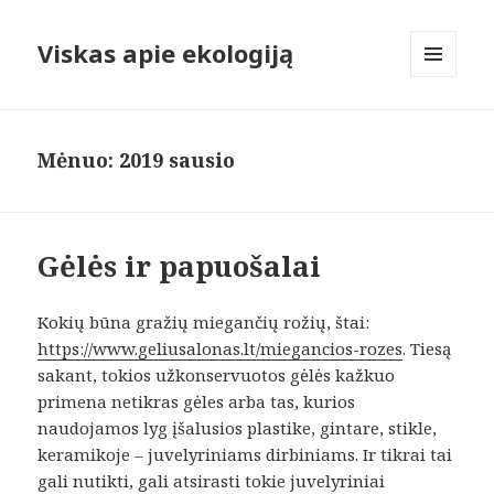
Viskas apie ekologiją
MENIU
IR
VALDIKLIAI
Mėnuo:
2019 sausio
Gėlės ir papuošalai
Kokių būna gražių miegančių rožių, štai:
https://www.geliusalonas.lt/miegancios-rozes
. Tiesą
sakant, tokios užkonservuotos gėlės kažkuo
primena netikras gėles arba tas, kurios
naudojamos lyg įšalusios plastike, gintare, stikle,
keramikoje – juvelyriniams dirbiniams. Ir tikrai tai
gali nutikti, gali atsirasti tokie juvelyriniai