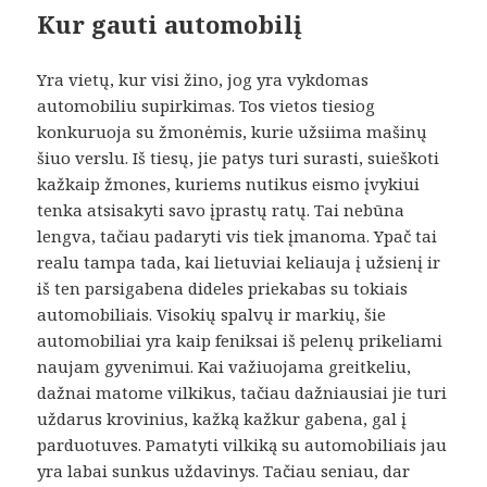
Kur gauti automobilį
Yra vietų, kur visi žino, jog yra vykdomas
automobiliu supirkimas. Tos vietos tiesiog
konkuruoja su žmonėmis, kurie užsiima mašinų
šiuo verslu. Iš tiesų, jie patys turi surasti, suieškoti
kažkaip žmones, kuriems nutikus eismo įvykiui
tenka atsisakyti savo įprastų ratų. Tai nebūna
lengva, tačiau padaryti vis tiek įmanoma. Ypač tai
realu tampa tada, kai lietuviai keliauja į užsienį ir
iš ten parsigabena dideles priekabas su tokiais
automobiliais. Visokių spalvų ir markių, šie
automobiliai yra kaip feniksai iš pelenų prikeliami
naujam gyvenimui. Kai važiuojama greitkeliu,
dažnai matome vilkikus, tačiau dažniausiai jie turi
uždarus krovinius, kažką kažkur gabena, gal į
parduotuves. Pamatyti vilkiką su automobiliais jau
yra labai sunkus uždavinys. Tačiau seniau, dar