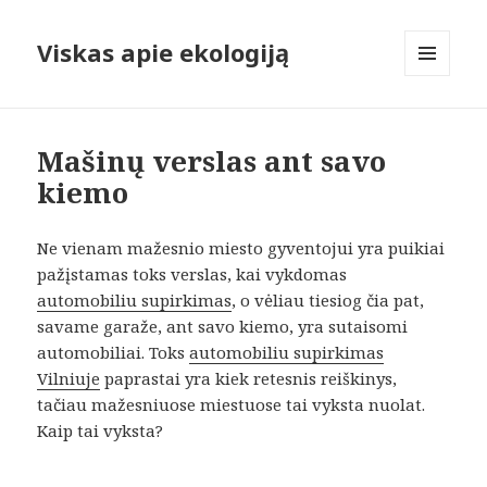
Viskas apie ekologiją
MENIU
IR
VALDIKLIAI
Mašinų verslas ant savo
kiemo
Ne vienam mažesnio miesto gyventojui yra puikiai
pažįstamas toks verslas, kai vykdomas
automobiliu supirkimas
, o vėliau tiesiog čia pat,
savame garaže, ant savo kiemo, yra sutaisomi
automobiliai. Toks
automobiliu supirkimas
Vilniuje
paprastai yra kiek retesnis reiškinys,
tačiau mažesniuose miestuose tai vyksta nuolat.
Kaip tai vyksta?