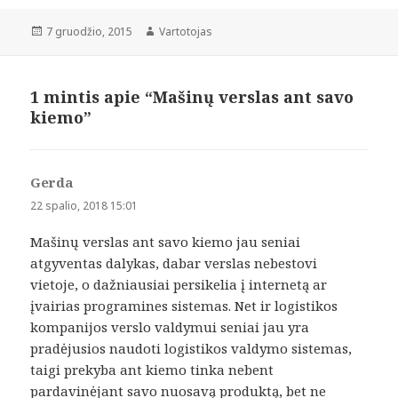
Paskelbta
Autorius
7 gruodžio, 2015
Vartotojas
1 mintis apie “Mašinų verslas ant savo
kiemo”
Gerda
parašė:
22 spalio, 2018 15:01
Mašinų verslas ant savo kiemo jau seniai
atgyventas dalykas, dabar verslas nebestovi
vietoje, o dažniausiai persikelia į internetą ar
įvairias programines sistemas. Net ir logistikos
kompanijos verslo valdymui seniai jau yra
pradėjusios naudoti logistikos valdymo sistemas,
taigi prekyba ant kiemo tinka nebent
pardavinėjant savo nuosavą produktą, bet ne