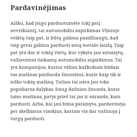
Pardavinėjimas
Aišku, kad jeigu parduotumėte tokį patį
neveikiantį, tai automobiliu supirkimas Vilniuje
veiktų taip pat, ir būtų galima pasidžiaugti, kad
taip gerai galima parduoti seną metalo laužą. Taip
pat yra dar ir tokių vietų, kur vyksta jau sutaisytų,
važiavimui tinkamų automobiliu supirkimas. Tai
yra kompanijos, kurios vėliau kažkokiais būdais
tas mašinas parduoda žmonėms, kurie kaip tik ir
ieško tokių mašinų. Tačiau tai nėra jau toks
populiarus dalykas. Daug dažniau žmonės, kurie
taiso mašinas, patys prieš tai jas ir suranda, kam
parduoti. Arba, kai jau būna pataisyta, pardavinėja
per skelbimus visokius, kartais vis dar važiuoja į
turgų parduoti.