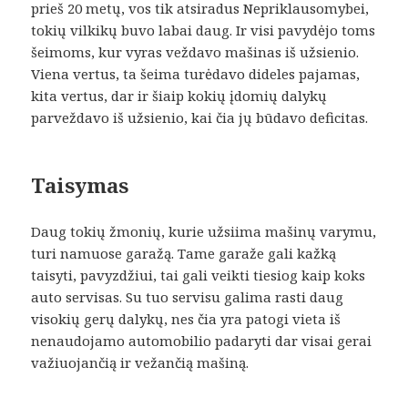
prieš 20 metų, vos tik atsiradus Nepriklausomybei,
tokių vilkikų buvo labai daug. Ir visi pavydėjo toms
šeimoms, kur vyras veždavo mašinas iš užsienio.
Viena vertus, ta šeima turėdavo dideles pajamas,
kita vertus, dar ir šiaip kokių įdomių dalykų
parveždavo iš užsienio, kai čia jų būdavo deficitas.
Taisymas
Daug tokių žmonių, kurie užsiima mašinų varymu,
turi namuose garažą. Tame garaže gali kažką
taisyti, pavyzdžiui, tai gali veikti tiesiog kaip koks
auto servisas. Su tuo servisu galima rasti daug
visokių gerų dalykų, nes čia yra patogi vieta iš
nenaudojamo automobilio padaryti dar visai gerai
važiuojančią ir vežančią mašiną.