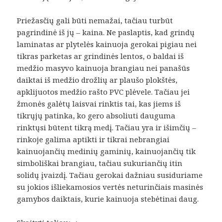
Priežasčių gali būti nemažai, tačiau turbūt
pagrindinė iš jų – kaina. Ne paslaptis, kad grindų
laminatas ar plytelės kainuoja gerokai pigiau nei
tikras parketas ar grindinės lentos, o baldai iš
medžio masyvo kainuoja brangiau nei panašūs
daiktai iš medžio drožlių ar plaušo plokštės,
apklijuotos medžio rašto PVC plėvele. Tačiau jei
žmonės galėtų laisvai rinktis tai, kas jiems iš
tikrųjų patinka, ko gero absoliuti dauguma
rinktųsi būtent tikrą medį. Tačiau yra ir išimčių –
rinkoje galima aptikti ir tikrai nebrangiai
kainuojančių medinių gaminių, kainuojančių tik
simboliškai brangiau, tačiau sukuriančių itin
solidų įvaizdį. Tačiau gerokai dažniau susiduriame
su jokios išliekamosios vertės neturinčiais masinės
gamybos daiktais, kurie kainuoja stebėtinai daug.