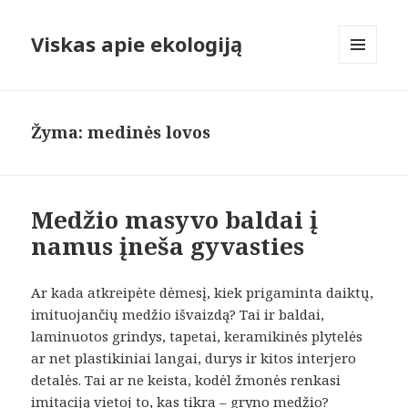
Viskas apie ekologiją
MENIU
IR
VALDIKLIAI
Žyma:
medinės lovos
Medžio masyvo baldai į
namus įneša gyvasties
Ar kada atkreipėte dėmesį, kiek prigaminta daiktų,
imituojančių medžio išvaizdą? Tai ir baldai,
laminuotos grindys, tapetai, keramikinės plytelės
ar net plastikiniai langai, durys ir kitos interjero
detalės. Tai ar ne keista, kodėl žmonės renkasi
imitaciją vietoj to, kas tikra – gryno medžio?