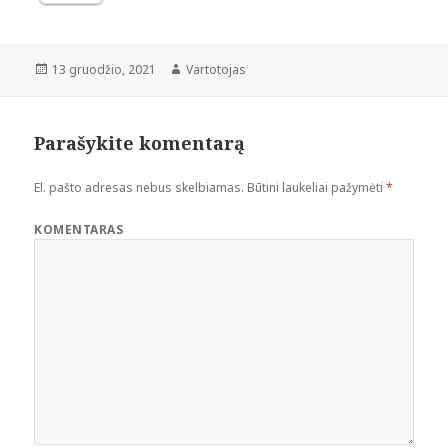
Paskelbta
Autorius
13 gruodžio, 2021
Vartotojas
Parašykite komentarą
El. pašto adresas nebus skelbiamas.
Būtini laukeliai pažymėti
*
KOMENTARAS