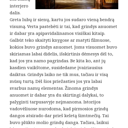
interjero
dalis.
Greta lubų ir sienų, kartu jos sudaro vieną bendrą
visumą. Verta pastebėti ir tai, kad grindys anuomet
ir dabar yra apipavidalinamos visiškai kitaip.
Galbūt teko skaityti knygose ar matyti filmuose,
kokios buvo grindys anuomet. Joms visuomet buvo
skiriamas labai didelis, išskirtinis dėmesys dėl to,
kad jos yra namo pagrindas. Be kita ko, ant jų
kasdien vaikštome, susidedame įvairiausius
daiktus. Grindys laiko ne tik mus, tačiau ir visą
mūsų turtą. Dėl šios priežasties jos yra labai
svarbus namų elementas. Žinoma grindys
anuomet ir dabar yra du skirtingi dalykai, to
palyginti tarpusavyje neįmanoma. Istorijos
vadovėliuose nurodoma, kad pirmosios grindų
dangos atsirado dar prieš keletą šimtmečių. Tai
buvo plūkto molio grindų danga. Tačiau, laikui