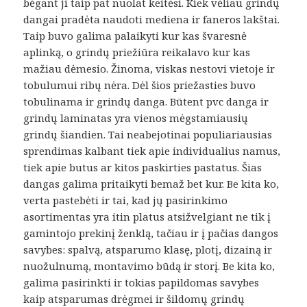
bėgant ji taip pat nuolat keitėsi. Kiek vėliau grindų
dangai pradėta naudoti mediena ir faneros lakštai.
Taip buvo galima palaikyti kur kas švaresnė
aplinką, o grindų priežiūra reikalavo kur kas
mažiau dėmesio. Žinoma, viskas nestovi vietoje ir
tobulumui ribų nėra. Dėl šios priežasties buvo
tobulinama ir grindų danga. Būtent pvc danga ir
grindų laminatas yra vienos mėgstamiausių
grindų šiandien. Tai neabejotinai populiariausias
sprendimas kalbant tiek apie individualius namus,
tiek apie butus ar kitos paskirties pastatus. Šias
dangas galima pritaikyti bemaž bet kur. Be kita ko,
verta pastebėti ir tai, kad jų pasirinkimo
asortimentas yra itin platus atsižvelgiant ne tik į
gamintojo prekinį ženklą, tačiau ir į pačias dangos
savybes: spalvą, atsparumo klasę, plotį, dizainą ir
nuožulnumą, montavimo būdą ir storį. Be kita ko,
galima pasirinkti ir tokias papildomas savybes
kaip atsparumas drėgmei ir šildomų grindų