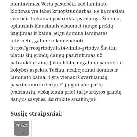
montavimas. Verta pastebėti, kad laminato
klojimas yra labai kruopštus darbas. Ne ką mažiau
svarbi ir tinkamai pasirinkta pvc danga. Žinoma,
opiausiais klausimais visuomet tampa prekių
įsigijimas ir kaina. Jeigu domina laminatas
internetu, galime rekomenduoti
https://gerosgrindys.lt/14-vinilo-grindys
. Šia itin
platus šių grindų dangų pasirinkimas už
patrauklią kainą. Jokiu būdu, negalima pamiršti ir
kokybės aspekto. Tačiau, neabejotinai domins ir
laminato kaina. Ji yra vienas iš svarbiausių
Rankų
pasirinkimo kriterijų. O jų gali būti pačių
darbo
įvairiausių, viską lemia prieš tai įvardytos grindų
kvepi
dangos savybės. Išsirinkite atsakingai!
ančios
žvakė
s iš
Susiję straipsniai:
sojų
vaško:
…