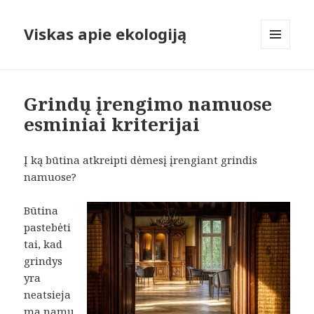
Viskas apie ekologiją
MENIU
IR
VALDIKLIAI
Grindų įrengimo namuose
esminiai kriterijai
Į ką būtina atkreipti dėmesį įrengiant grindis
namuose?
Būtina
pastebėti
tai, kad
grindys
yra
neatsieja
ma namų