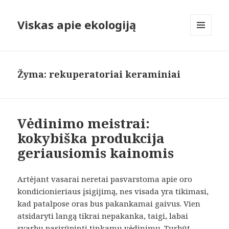
Viskas apie ekologiją
MENIU
IR
VALDIKLIAI
Žyma:
rekuperatoriai keraminiai
Vėdinimo meistrai:
kokybiška produkcija
geriausiomis kainomis
Artėjant vasarai neretai pasvarstoma apie oro
kondicionieriaus įsigijimą, nes visada yra tikimasi,
kad patalpose oras bus pakankamai gaivus. Vien
atsidaryti langą tikrai nepakanka, taigi, labai
svarbu pasirūpinti tinkamu vėdinimu. Turbūt