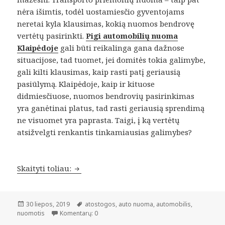
nėra išimtis, todėl uostamiesčio gyventojams
neretai kyla klausimas, kokią nuomos bendrovę
vertėtų pasirinkti.
Pigi automobilių nuoma
Klaipėdoje
gali būti reikalinga gana dažnose
situacijose, tad tuomet, jei domitės tokia galimybe,
gali kilti klausimas, kaip rasti patį geriausią
pasiūlymą. Klaipėdoje, kaip ir kituose
didmiesčiuose, nuomos bendrovių pasirinkimas
yra ganėtinai platus, tad rasti geriausią sprendimą
ne visuomet yra paprasta. Taigi, į ką vertėtų
atsižvelgti renkantis tinkamiausias galimybes?
Pigi automobilių nuoma Klaipėdoje: kaip
Skaityti toliau:
Paskelbta
Žymos
30 liepos, 2019
atostogos
,
auto nuoma
,
automobilis
,
nuomotis
Komentarų: 0