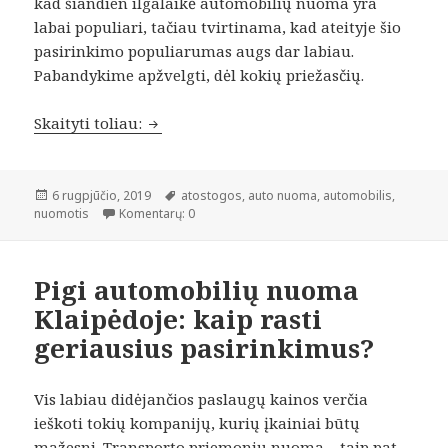
kad šiandien ilgalaikė automobilių nuoma yra
labai populiari, tačiau tvirtinama, kad ateityje šio
pasirinkimo populiarumas augs dar labiau.
Pabandykime apžvelgti, dėl kokių priežasčių.
Ilgalaikė automobilių nuoma: kodėl ateit
Skaityti toliau:
Paskelbta
Žymos
6 rugpjūčio, 2019
atostogos
,
auto nuoma
,
automobilis
,
nuomotis
Komentarų: 0
Pigi automobilių nuoma
Klaipėdoje: kaip rasti
geriausius pasirinkimus?
Vis labiau didėjančios paslaugų kainos verčia
ieškoti tokių kompanijų, kurių įkainiai būtų
mažesni. Transporto priemonių nuoma – taip pat