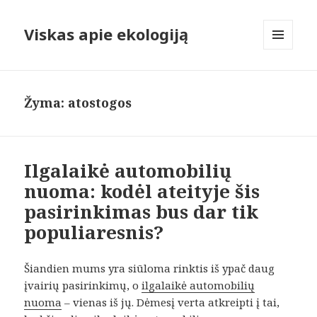
Viskas apie ekologiją
MENIU
IR
VALDIKLIAI
Žyma:
atostogos
Ilgalaikė automobilių
nuoma: kodėl ateityje šis
pasirinkimas bus dar tik
populiaresnis?
Šiandien mums yra siūloma rinktis iš ypač daug
įvairių pasirinkimų, o
ilgalaikė automobilių
nuoma
– vienas iš jų. Dėmesį verta atkreipti į tai,