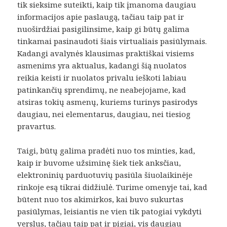
tik sieksime suteikti, kaip tik įmanoma daugiau
informacijos apie paslaugą, tačiau taip pat ir
nuoširdžiai pasigilinsime, kaip gi būtų galima
tinkamai pasinaudoti šiais virtualiais pasiūlymais.
Kadangi avalynės klausimas praktiškai visiems
asmenims yra aktualus, kadangi šią nuolatos
reikia keisti ir nuolatos privalu ieškoti labiau
patinkančių sprendimų, ne neabejojame, kad
atsiras tokių asmenų, kuriems turinys pasirodys
daugiau, nei elementarus, daugiau, nei tiesiog
pravartus.
Taigi, būtų galima pradėti nuo tos minties, kad,
kaip ir buvome užsiminę šiek tiek anksčiau,
elektroninių parduotuvių pasiūla šiuolaikinėje
rinkoje esą tikrai didžiulė. Turime omenyje tai, kad
būtent nuo tos akimirkos, kai buvo sukurtas
pasiūlymas, leisiantis ne vien tik patogiai vykdyti
verslus, tačiau taip pat ir pigiai, vis daugiau