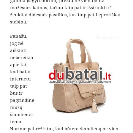
galima įsigyti norimų prekių ne vien tik už
mažesnes kainas, tačiau taip pat ir išsirinkti iš
ženkliai didesnės pasiūlos, kas taip pat beprotiškai
stebina.
Panašu,
jog nė
aiškinti
nebereikia
apie tai,
kad batai
internetu
taip pat
bus ir
pagrindinė
mūsų
šiandienos
tema.
Norime pabrėžti tai, kad būtent šiandieną ne vien