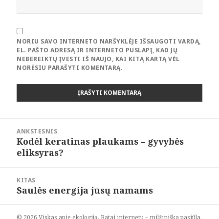
NORIU SAVO INTERNETO NARŠYKLĖJE IŠSAUGOTI VARDĄ,
EL. PAŠTO ADRESĄ IR INTERNETO PUSLAPĮ, KAD JŲ
NEBEREIKTŲ ĮVESTI IŠ NAUJO, KAI KITĄ KARTĄ VĖL
NORĖSIU PARAŠYTI KOMENTARĄ.
Navigacija
ANKSTESNIS
tarp
Kodėl keratinas plaukams – gyvybės
Ankstesnis
įrašų
eliksyras?
įrašas:
KITAS
Saulės energija jūsų namams
Paskesnis
įrašas:
© 2026 Viskas apie ekologiją. Batai internetu – milžiniška pasiūla,