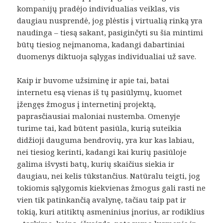
kompanijų pradėjo individualias veiklas, vis
daugiau nusprendė, jog plėstis į virtualią rinką yra
naudinga – tiesą sakant, pasiginčyti su šia mintimi
būtų tiesiog neįmanoma, kadangi dabartiniai
duomenys diktuoja sąlygas individualiai už save.
Kaip ir buvome užsiminę ir apie tai, batai
internetu esą vienas iš tų pasiūlymų, kuomet
įžengęs žmogus į internetinį projektą,
paprasčiausiai maloniai nustemba. Omenyje
turime tai, kad būtent pasiūla, kurią suteikia
didžioji dauguma bendrovių, yra kur kas labiau,
nei tiesiog kerinti, kadangi kai kurių pasiūloje
galima išvysti batų, kurių skaičius siekia ir
daugiau, nei kelis tūkstančius. Natūralu teigti, jog
tokiomis sąlygomis kiekvienas žmogus gali rasti ne
vien tik patinkančią avalynę, tačiau taip pat ir
tokią, kuri atitiktų asmeninius įnorius, ar rodiklius
Kodėl