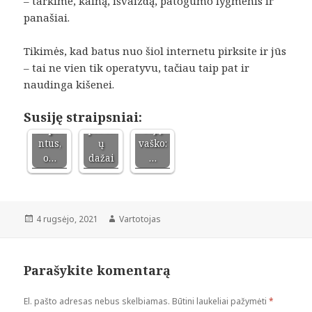
– tarkime, kainą, išvaizdą, patogumo lygmenis ir
vis
panašiai.
daugi
Moter
au
s
Rankų
Tikimės, kad batus nuo šiol internetu pirksite ir jūs
žmoni
pasiri
darbo
– tai ne vien tik operatyvu, tačiau taip pat ir
ų
nkima
kvepi
naudinga kišenei.
renka
s:
ančios
si
nupla
žvakė
dantų
unami
s iš
Susiję straipsniai:
impla
plauk
sojų
ntus,
ų
vaško:
o…
dažai
…
Paskelbta
Autorius
4 rugsėjo, 2021
Vartotojas
Parašykite komentarą
El. pašto adresas nebus skelbiamas.
Būtini laukeliai pažymėti
*