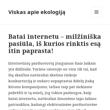
Viskas apie ekologiją
MENIU
IR
VALDIKLIAI
Batai internetu – milžiniška
pasiūla, iš kurios rinktis esą
itin paprasta!
Internetinių parduotuvių įtaigumas šiais laikais
yra didžiulis. Turime omenyje ne vien tik tai, kad
šių skaičius natūraliai skatina rinkoje
konkurenciją ir sudaro nepaprastai didelę įtaką
kitoms kompanijoms, tačiau taip pat siekiame
pabrėžti ir tą mintį, jog tokios paslaugos, kaip
batai internetu, natūraliai žmonėms tapo labiau
patrauklios, kadangi elektroninėse parduotuvėse