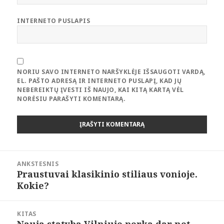
INTERNETO PUSLAPIS
NORIU SAVO INTERNETO NARŠYKLĖJE IŠSAUGOTI VARDĄ,
EL. PAŠTO ADRESĄ IR INTERNETO PUSLAPĮ, KAD JŲ
NEBEREIKTŲ ĮVESTI IŠ NAUJO, KAI KITĄ KARTĄ VĖL
NORĖSIU PARAŠYTI KOMENTARĄ.
Navigacija
ANKSTESNIS
tarp
Praustuvai klasikinio stiliaus vonioje.
Ankstesnis
įrašų
Kokie?
įrašas:
KITAS
Nauja statyba Vilniuje perka dar net
Paskesnis