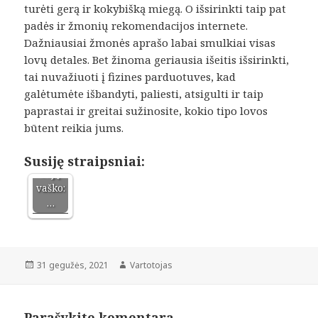
turėti gerą ir kokybišką miegą. O išsirinkti taip pat
padės ir žmonių rekomendacijos internete.
Dažniausiai žmonės aprašo labai smulkiai visas
lovų detales. Bet žinoma geriausia išeitis išsirinkti,
tai nuvažiuoti į fizines parduotuves, kad
Rankų
galėtumėte išbandyti, paliesti, atsigulti ir taip
darbo
paprastai ir greitai sužinosite, kokio tipo lovos
kvepi
būtent reikia jums.
ančios
žvakė
s iš
Susiję straipsniai:
sojų
vaško:
…
Paskelbta
Autorius
31 gegužės, 2021
Vartotojas
Parašykite komentarą