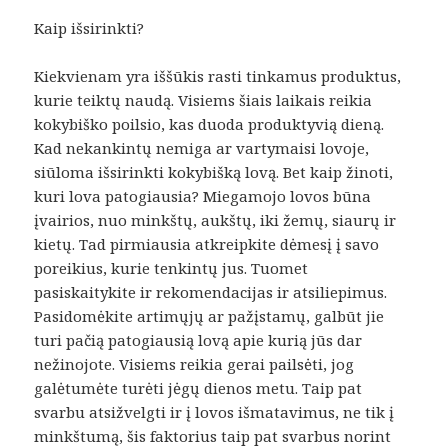
Kaip išsirinkti?
Kiekvienam yra iššūkis rasti tinkamus produktus,
kurie teiktų naudą. Visiems šiais laikais reikia
kokybiško poilsio, kas duoda produktyvią dieną.
Kad nekankintų nemiga ar vartymaisi lovoje,
siūloma išsirinkti kokybišką lovą. Bet kaip žinoti,
kuri lova patogiausia? Miegamojo lovos būna
įvairios, nuo minkštų, aukštų, iki žemų, siaurų ir
kietų. Tad pirmiausia atkreipkite dėmesį į savo
poreikius, kurie tenkintų jus. Tuomet
pasiskaitykite ir rekomendacijas ir atsiliepimus.
Pasidomėkite artimųjų ar pažįstamų, galbūt jie
turi pačią patogiausią lovą apie kurią jūs dar
nežinojote. Visiems reikia gerai pailsėti, jog
galėtumėte turėti jėgų dienos metu. Taip pat
svarbu atsižvelgti ir į lovos išmatavimus, ne tik į
minkštumą, šis faktorius taip pat svarbus norint