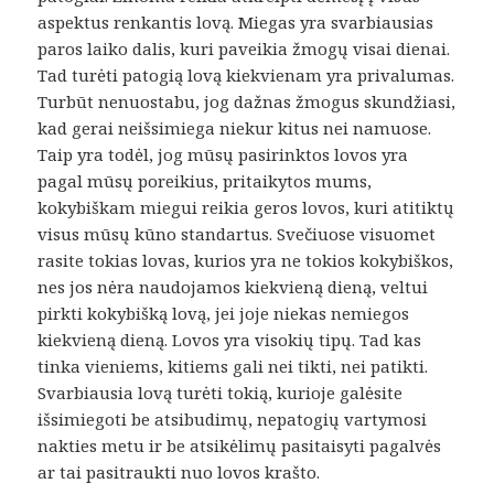
aspektus renkantis lovą. Miegas yra svarbiausias
paros laiko dalis, kuri paveikia žmogų visai dienai.
Tad turėti patogią lovą kiekvienam yra privalumas.
Turbūt nenuostabu, jog dažnas žmogus skundžiasi,
kad gerai neišsimiega niekur kitus nei namuose.
Taip yra todėl, jog mūsų pasirinktos lovos yra
pagal mūsų poreikius, pritaikytos mums,
kokybiškam miegui reikia geros lovos, kuri atitiktų
visus mūsų kūno standartus. Svečiuose visuomet
rasite tokias lovas, kurios yra ne tokios kokybiškos,
nes jos nėra naudojamos kiekvieną dieną, veltui
pirkti kokybišką lovą, jei joje niekas nemiegos
kiekvieną dieną. Lovos yra visokių tipų. Tad kas
tinka vieniems, kitiems gali nei tikti, nei patikti.
Svarbiausia lovą turėti tokią, kurioje galėsite
išsimiegoti be atsibudimų, nepatogių vartymosi
nakties metu ir be atsikėlimų pasitaisyti pagalvės
ar tai pasitraukti nuo lovos krašto.