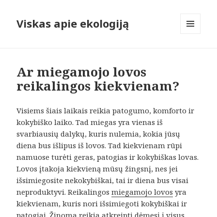
Viskas apie ekologiją
MENIU
IR
VALDIKLIAI
Ar miegamojo lovos
reikalingos kiekvienam?
Visiems šiais laikais reikia patogumo, komforto ir
kokybiško laiko. Tad miegas yra vienas iš
svarbiausių dalykų, kuris nulemia, kokia jūsų
diena bus išlipus iš lovos. Tad kiekvienam rūpi
namuose turėti geras, patogias ir kokybiškas lovas.
Lovos įtakoja kiekvieną mūsų žingsnį, nes jei
išsimiegosite nekokybiškai, tai ir diena bus visai
neproduktyvi. Reikalingos
miegamojo lovos
yra
kiekvienam, kuris nori išsimiegoti kokybiškai ir
patogiai. Žinoma reikia atkreipti dėmesį į visus