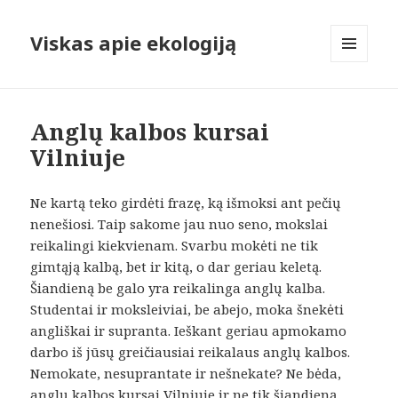
Viskas apie ekologiją
MENIU
IR
VALDIKLIAI
Anglų kalbos kursai
Vilniuje
Ne kartą teko girdėti frazę, ką išmoksi ant pečių
nenešiosi. Taip sakome jau nuo seno, mokslai
reikalingi kiekvienam. Svarbu mokėti ne tik
gimtąją kalbą, bet ir kitą, o dar geriau keletą.
Šiandieną be galo yra reikalinga anglų kalba.
Studentai ir moksleiviai, be abejo, moka šnekėti
angliškai ir supranta. Ieškant geriau apmokamo
darbo iš jūsų greičiausiai reikalaus anglų kalbos.
Nemokate, nesuprantate ir nešnekate? Ne bėda,
anglų kalbos kursai Vilniuje
ir ne tik šiandieną