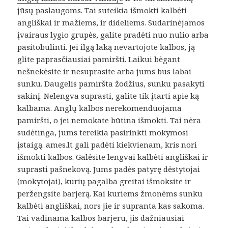
jūsų paslaugoms. Tai suteikia išmokti kalbėti
angliškai ir mažiems, ir dideliems. Sudarinėjamos
įvairaus lygio grupės, galite pradėti nuo nulio arba
pasitobulinti. Jei ilgą laką nevartojote kalbos, ją
glite paprasčiausiai pamiršti. Laikui bėgant
nešnekėsite ir nesuprasite arba jums bus labai
sunku. Daugelis pamiršta žodžius, sunku pasakyti
sakinį. Nelengva suprasti, galite tik įtarti apie ką
kalbama. Anglų kalbos nerekomenduojama
pamiršti, o jei nemokate būtina išmokti. Tai nėra
sudėtinga, jums tereikia pasirinkti mokymosi
įstaigą. ames.lt gali padėti kiekvienam, kris nori
išmokti kalbos. Galėsite lengvai kalbėti angliškai ir
suprasti pašnekovą. Jums padės patyrę dėstytojai
(mokytojai), kurių pagalba greitai išmoksite ir
peržengsite barjerą. Kai kuriems žmonėms sunku
kalbėti angliškai, nors jie ir supranta kas sakoma.
Tai vadinama kalbos barjeru, jis dažniausiai