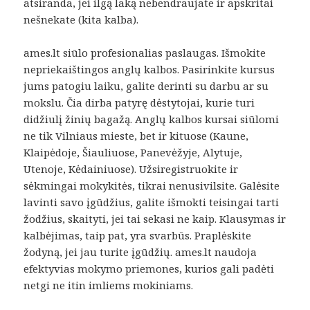
atsiranda, jei ilgą laką nebendraujate ir apskritai
nešnekate (kita kalba).
ames.lt siūlo profesionalias paslaugas. Išmokite
nepriekaištingos anglų kalbos. Pasirinkite kursus
jums patogiu laiku, galite derinti su darbu ar su
mokslu. Čia dirba patyrę dėstytojai, kurie turi
didžiulį žinių bagažą. Anglų kalbos kursai siūlomi
ne tik Vilniaus mieste, bet ir kituose (Kaune,
Klaipėdoje, Šiauliuose, Panevėžyje, Alytuje,
Utenoje, Kėdainiuose). Užsiregistruokite ir
sėkmingai mokykitės, tikrai nenusivilsite. Galėsite
lavinti savo įgūdžius, galite išmokti teisingai tarti
žodžius, skaityti, jei tai sekasi ne kaip. Klausymas ir
kalbėjimas, taip pat, yra svarbūs. Praplėskite
žodyną, jei jau turite įgūdžių. ames.lt naudoja
efektyvias mokymo priemones, kurios gali padėti
netgi ne itin imliems mokiniams.