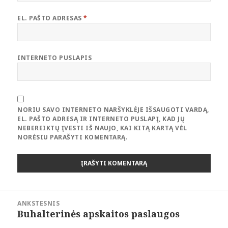
EL. PAŠTO ADRESAS
*
INTERNETO PUSLAPIS
NORIU SAVO INTERNETO NARŠYKLĖJE IŠSAUGOTI VARDĄ,
EL. PAŠTO ADRESĄ IR INTERNETO PUSLAPĮ, KAD JŲ
NEBEREIKTŲ ĮVESTI IŠ NAUJO, KAI KITĄ KARTĄ VĖL
NORĖSIU PARAŠYTI KOMENTARĄ.
Navigacija
ANKSTESNIS
tarp
Buhalterinės apskaitos paslaugos
Ankstesnis
įrašų
įrašas: