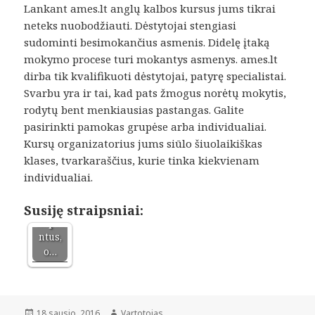
Lankant ames.lt anglų kalbos kursus jums tikrai
neteks nuobodžiauti. Dėstytojai stengiasi
sudominti besimokančius asmenis. Didelę įtaką
mokymo procese turi mokantys asmenys. ames.lt
dirba tik kvalifikuoti dėstytojai, patyrę specialistai.
Kodėl
Svarbu yra ir tai, kad pats žmogus norėtų mokytis,
vis
rodytų bent menkiausias pastangas. Galite
daugi
pasirinkti pamokas grupėse arba individualiai.
au
Kursų organizatorius jums siūlo šiuolaikiškas
žmoni
klases, tvarkaraščius, kurie tinka kiekvienam
ų
individualiai.
renka
si
dantų
Susiję straipsniai:
impla
ntus,
o…
Paskelbta
Autorius
18 sausio, 2016
Vartotojas